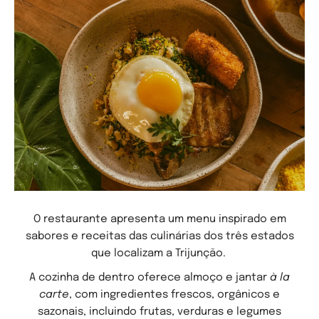
O restaurante apresenta um menu inspirado em
sabores e receitas das culinárias dos três estados
que localizam a Trijunção.
A cozinha de dentro oferece almoço e jantar
à la
carte
, com ingredientes frescos, orgânicos
e
sazonais, incluindo frutas, verduras e legumes